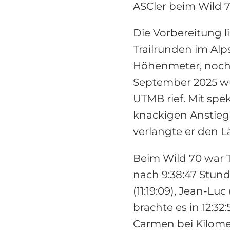
ASCler beim Wild 
Die Vorbereitung l
Trailrunden im Alps
Höhenmeter, noch 
September 2025 wu
UTMB rief. Mit sp
knackigen Anstieg
verlangte er den Lä
Beim Wild 70 war 
nach 9:38:47 Stund
(11:19:09), Jean-Luc 
brachte es in 12:32
Carmen bei Kilomet