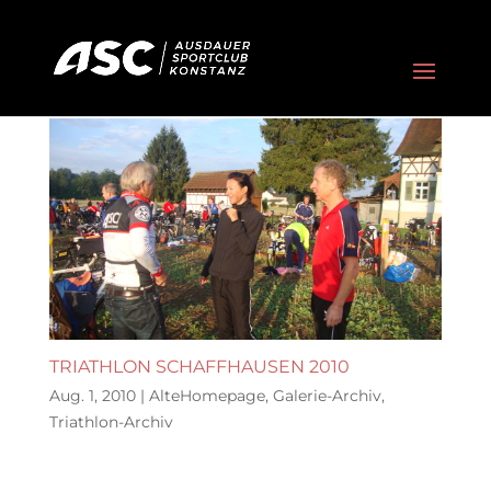
TRIATHLON SCHAFFHAUSEN 2010
Aug. 1, 2010
|
AlteHomepage
,
Galerie-Archiv
,
Triathlon-Archiv