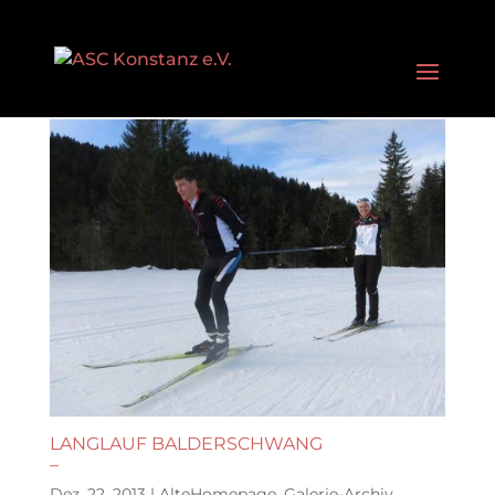
LANGLAUF BALDERSCHWANG
–
Dez. 22, 2013
|
AlteHomepage
,
Galerie-Archiv
,