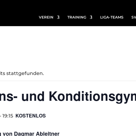
VEREIN
TRAINING
LIGA-TEAMS
S
its stattgefunden.
ns- und Konditionsgy
KOSTENLOS
-
19:15
g von Dagmar Ableitner