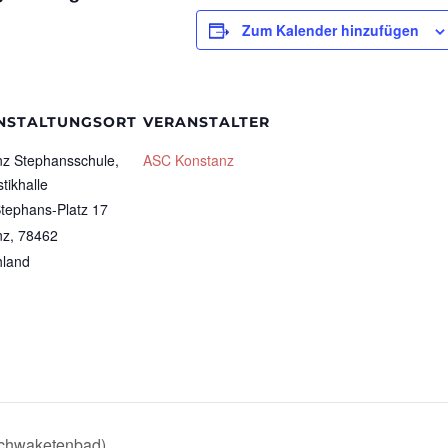
Zum Kalender hinzufügen
NSTALTUNGSORT
VERANSTALTER
z Stephansschule,
ASC Konstanz
ikhalle
tephans-Platz 17
nz
,
78462
hland
Schwaketenbad)