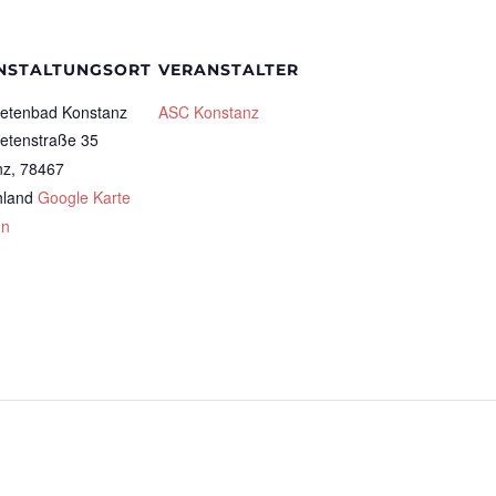
NSTALTUNGSORT
VERANSTALTER
etenbad Konstanz
ASC Konstanz
etenstraße 35
nz
,
78467
hland
Google Karte
en