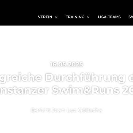
VEREIN
TRAINING
LIGA-TEAMS
S
16.05.2025
lgreiche Durchführung d
nstanzer Swim&Runs 2
Bericht Jean-Luc Göttsche